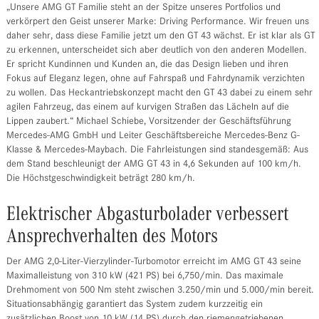
„Unsere AMG GT Familie steht an der Spitze unseres Portfolios und
verkörpert den Geist unserer Marke: Driving Performance. Wir freuen uns
daher sehr, dass diese Familie jetzt um den GT 43 wächst. Er ist klar als GT
zu erkennen, unterscheidet sich aber deutlich von den anderen Modellen.
Er spricht Kundinnen und Kunden an, die das Design lieben und ihren
Fokus auf Eleganz legen, ohne auf Fahrspaß und Fahrdynamik verzichten
zu wollen. Das Heckantriebskonzept macht den GT 43 dabei zu einem sehr
agilen Fahrzeug, das einem auf kurvigen Straßen das Lächeln auf die
Lippen zaubert.“ Michael Schiebe, Vorsitzender der Geschäftsführung
Mercedes-AMG GmbH und Leiter Geschäftsbereiche Mercedes-Benz G-
Klasse & Mercedes-Maybach. Die Fahrleistungen sind standesgemäß: Aus
dem Stand beschleunigt der AMG GT 43 in 4,6 Sekunden auf 100 km/h.
Die Höchstgeschwindigkeit beträgt 280 km/h.
Elektrischer Abgasturbolader verbessert
Ansprechverhalten des Motors
Der AMG 2,0-Liter-Vierzylinder-Turbomotor erreicht im AMG GT 43 seine
Maximalleistung von 310 kW (421 PS) bei 6,750/min. Das maximale
Drehmoment von 500 Nm steht zwischen 3.250/min und 5.000/min bereit.
Situationsabhängig garantiert das System zudem kurzzeitig ein
zusätzlichen Boost von 10 kW (14 PS) durch den riemengetriebenen