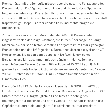
Frontschürze mit großen Lufteinlässen über die gesamte Fahrzeugbreite.
Die schmaleren Kotflügel vorn und hinten und die reduzierte Spurweite
betonen den eleganten Charakter. Hinzu kommt ein neues Zierteil für die
vorderen Kotflügel. Die ebenfalls geänderte Heckschürze sowie runde statt
trapezförmige Doppel-Endrohrblenden links und rechts prägen die
Rückansicht.
Zu den charakteristischen Merkmalen der AMG GT Karosserieform
insgesamt zählen der lange Radstand, die kurzen Überhänge, die lange
Motorhaube, der nach hinten versetzte Fahrgastraum mit stark geneigter
Frontscheibe und das kräftige Heck. Daraus resultieren die typischen GT
Proportionen. Sie geben dem Coupé sein kraftvoll-dynamisches
Erscheinungsbild – zusammen mit den bündig mit der Außenhaut
abschließenden Rädern. Serienmäßig rollt der AMG GT 43 auf 19 Zoll
großen Leichtmetallrädern. Optional stehen weitere Varianten mit 19 oder
20 Zoll Durchmesser zur Wahl. Hinzu kommen Schmiederäder in der
Dimension 21 Zoll.
Die große EASY PACK Heckklappe inklusive der HANDSFREE ACCESS
Funktion erleichtert das Be- und Entladen. Das optionale Angebot von 2+2
Sitzen erhöht die Alltagstauglichkeit und bietet ein sehr gutes
Raumangebot für Reisende und deren Gepäck. Bei Bedarf lässt sich das
Gepäckabteil durch die umlegbare Rücksitzlehne spürbar erweitern.