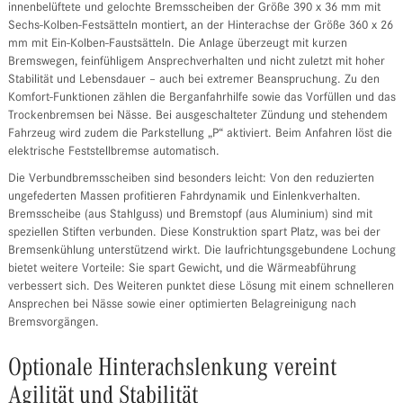
innenbelüftete und gelochte Bremsscheiben der Größe 390 x 36 mm mit
Sechs-Kolben-Festsätteln montiert, an der Hinterachse der Größe 360 x 26
mm mit Ein-Kolben-Faustsätteln. Die Anlage überzeugt mit kurzen
Bremswegen, feinfühligem Ansprechverhalten und nicht zuletzt mit hoher
Stabilität und Lebensdauer – auch bei extremer Beanspruchung. Zu den
Komfort-Funktionen zählen die Berganfahrhilfe sowie das Vorfüllen und das
Trockenbremsen bei Nässe. Bei ausgeschalteter Zündung und stehendem
Fahrzeug wird zudem die Parkstellung „P“ aktiviert. Beim Anfahren löst die
elektrische Feststellbremse automatisch.
Die Verbundbremsscheiben sind besonders leicht: Von den reduzierten
ungefederten Massen profitieren Fahrdynamik und Einlenkverhalten.
Bremsscheibe (aus Stahlguss) und Bremstopf (aus Aluminium) sind mit
speziellen Stiften verbunden. Diese Konstruktion spart Platz, was bei der
Bremsenkühlung unterstützend wirkt. Die laufrichtungsgebundene Lochung
bietet weitere Vorteile: Sie spart Gewicht, und die Wärmeabführung
verbessert sich. Des Weiteren punktet diese Lösung mit einem schnelleren
Ansprechen bei Nässe sowie einer optimierten Belagreinigung nach
Bremsvorgängen.
Optionale Hinterachslenkung vereint
Agilität und Stabilität