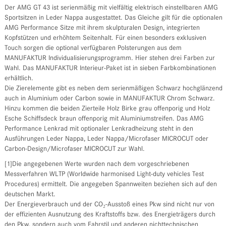
Der AMG GT 43 ist serienmäßig mit vielfältig elektrisch einstellbaren AMG
Sportsitzen in Leder Nappa ausgestattet. Das Gleiche gilt für die optionalen
AMG Performance Sitze mit ihrem skulpturalen Design, integrierten
Kopfstützen und erhöhtem Seitenhalt. Für einen besonders exklusiven
Touch sorgen die optional verfügbaren Polsterungen aus dem
MANUFAKTUR Individualisierungsprogramm. Hier stehen drei Farben zur
Wahl. Das MANUFAKTUR Interieur-Paket ist in sieben Farbkombinationen
erhältlich.
Die Zierelemente gibt es neben dem serienmäßigen Schwarz hochglänzend
auch in Aluminium oder Carbon sowie in MANUFAKTUR Chrom Schwarz.
Hinzu kommen die beiden Zierteile Holz Birke grau offenporig und Holz
Esche Schiffsdeck braun offenporig mit Aluminiumstreifen. Das AMG
Performance Lenkrad mit optionaler Lenkradheizung steht in den
Ausführungen Leder Nappa, Leder Nappa/Microfaser MICROCUT oder
Carbon-Design/Microfaser MICROCUT zur Wahl.
[1]Die angegebenen Werte wurden nach dem vorgeschriebenen
Messverfahren WLTP (Worldwide harmonised Light-duty vehicles Test
Procedures) ermittelt. Die angegeben Spannweiten beziehen sich auf den
deutschen Markt.
Der Energieverbrauch und der CO₂-Ausstoß eines Pkw sind nicht nur von
der effizienten Ausnutzung des Kraftstoffs bzw. des Energieträgers durch
den Pkw, sondern auch vom Fahrstil und anderen nichttechnischen