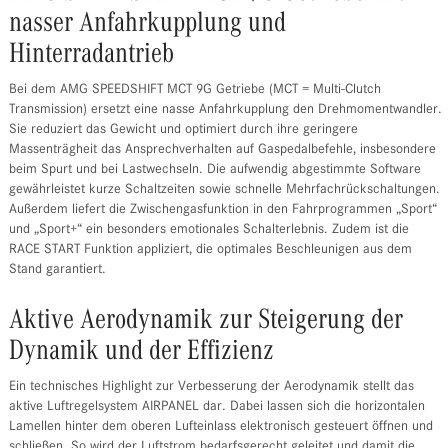
nasser Anfahrkupplung und
Hinterradantrieb
Bei dem AMG SPEEDSHIFT MCT 9G Getriebe (MCT = Multi-Clutch
Transmission) ersetzt eine nasse Anfahrkupplung den Drehmomentwandler.
Sie reduziert das Gewicht und optimiert durch ihre geringere
Massenträgheit das Ansprechverhalten auf Gaspedalbefehle, insbesondere
beim Spurt und bei Lastwechseln. Die aufwendig abgestimmte Software
gewährleistet kurze Schaltzeiten sowie schnelle Mehrfachrückschaltungen.
Außerdem liefert die Zwischengasfunktion in den Fahrprogrammen „Sport“
und „Sport+“ ein besonders emotionales Schalterlebnis. Zudem ist die
RACE START Funktion appliziert, die optimales Beschleunigen aus dem
Stand garantiert.
Aktive Aerodynamik zur Steigerung der
Dynamik und der Effizienz
Ein technisches Highlight zur Verbesserung der Aerodynamik stellt das
aktive Luftregelsystem AIRPANEL dar. Dabei lassen sich die horizontalen
Lamellen hinter dem oberen Lufteinlass elektronisch gesteuert öffnen und
schließen. So wird der Luftstrom bedarfsgerecht geleitet und damit die