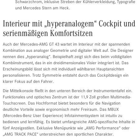
Schwarzchrom, inklusive Streben der Kühlerverkleidung, Typografie
und Mercedes Stern am Heck.
Interieur mit „hyperanalogem“ Cockpit und
serienmäßigen Komfortsitzen
Auch der Mercedes-AMG GT 43 wartet im Interieur mit der spannenden
Kombination aus analoger Geometrie und digitaler Welt auf. Die Designer
nennen dies „hyperanalog“. Beispielhaft zeigt sich dies beim volldigitalen
Kombiinstrument, das in ein dreidimensionales Visier integriert ist. Das
Erscheinungsbild lässt sich mit individuell wählbaren Hauptansichten
personalisieren. Trotz Symmetrie entsteht durch das Cockpitdesign ein
klarer Fokus auf den Fahrer.
Die Mittelkonsole fließt in den unteren Bereich der Instrumententafel ein.
Funktionales und optisches Zentrum ist der 11,9 Zoll großen Multimedia-
Touchscreen. Das Hochformat bietet besonders für die Navigation
deutliche Vorteile sowie ergonomisch mehr Freiraum. Das MBUX
(Mercedes-Benz User Experience) Infotainmentsystem ist intuitiv zu
bedienen und lernfähig. Es bietet umfangreiche AMG-spezifische Inhalte in
fünf Anzeigestilen. Exklusive Menüpunkte wie „AMG Performance“ oder
„AMG TRACK PACE“ unterstreichen den sportlichen Charakter.