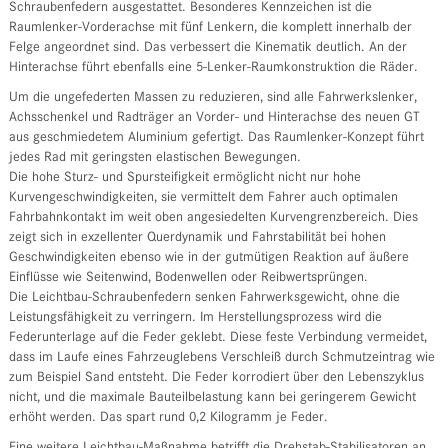
Schraubenfedern ausgestattet. Besonderes Kennzeichen ist die
Raumlenker-Vorderachse mit fünf Lenkern, die komplett innerhalb der
Felge angeordnet sind. Das verbessert die Kinematik deutlich. An der
Hinterachse führt ebenfalls eine 5-Lenker-Raumkonstruktion die Räder.
Um die ungefederten Massen zu reduzieren, sind alle Fahrwerkslenker,
Achsschenkel und Radträger an Vorder- und Hinterachse des neuen GT
aus geschmiedetem Aluminium gefertigt. Das Raumlenker-Konzept führt
jedes Rad mit geringsten elastischen Bewegungen.
Die hohe Sturz- und Spursteifigkeit ermöglicht nicht nur hohe
Kurvengeschwindigkeiten, sie vermittelt dem Fahrer auch optimalen
Fahrbahnkontakt im weit oben angesiedelten Kurvengrenzbereich. Dies
zeigt sich in exzellenter Querdynamik und Fahrstabilität bei hohen
Geschwindigkeiten ebenso wie in der gutmütigen Reaktion auf äußere
Einflüsse wie Seitenwind, Bodenwellen oder Reibwertsprüngen.
Die Leichtbau-Schraubenfedern senken Fahrwerksgewicht, ohne die
Leistungsfähigkeit zu verringern. Im Herstellungsprozess wird die
Federunterlage auf die Feder geklebt. Diese feste Verbindung vermeidet,
dass im Laufe eines Fahrzeuglebens Verschleiß durch Schmutzeintrag wie
zum Beispiel Sand entsteht. Die Feder korrodiert über den Lebenszyklus
nicht, und die maximale Bauteilbelastung kann bei geringerem Gewicht
erhöht werden. Das spart rund 0,2 Kilogramm je Feder.
Eine weitere Leichtbau-Maßnahme betrifft die Drehstab-Stabilisatoren an