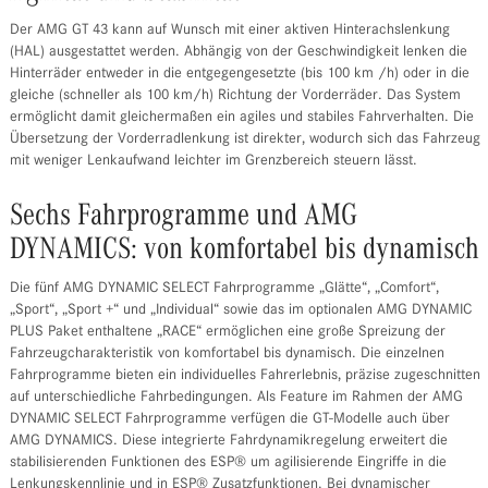
Der AMG GT 43 kann auf Wunsch mit einer aktiven Hinterachslenkung
(HAL) ausgestattet werden. Abhängig von der Geschwindigkeit lenken die
Hinterräder entweder in die entgegengesetzte (bis 100 km /h) oder in die
gleiche (schneller als 100 km/h) Richtung der Vorderräder. Das System
ermöglicht damit gleichermaßen ein agiles und stabiles Fahrverhalten. Die
Übersetzung der Vorderradlenkung ist direkter, wodurch sich das Fahrzeug
mit weniger Lenkaufwand leichter im Grenzbereich steuern lässt.
Sechs Fahrprogramme und AMG
DYNAMICS: von komfortabel bis dynamisch
Die fünf AMG DYNAMIC SELECT Fahrprogramme „Glätte“, „Comfort“,
„Sport“, „Sport +“ und „Individual“ sowie das im optionalen AMG DYNAMIC
PLUS Paket enthaltene „RACE“ ermöglichen eine große Spreizung der
Fahrzeugcharakteristik von komfortabel bis dynamisch. Die einzelnen
Fahrprogramme bieten ein individuelles Fahrerlebnis, präzise zugeschnitten
auf unterschiedliche Fahrbedingungen. Als Feature im Rahmen der AMG
DYNAMIC SELECT Fahrprogramme verfügen die GT-Modelle auch über
AMG DYNAMICS. Diese integrierte Fahrdynamikregelung erweitert die
stabilisierenden Funktionen des ESP® um agilisierende Eingriffe in die
Lenkungskennlinie und in ESP® Zusatzfunktionen. Bei dynamischer