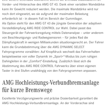
Vorder- und Hinterachse des AMG GT 43. Dank einer variablen Wandstärke
kann ihr Gewicht reduziert werden. Die maximale Wandstärke wird nur
noch dort eingesetzt, wo sie aufgrund der maximalen Belastung
erforderlich ist - in diesem Fall im Bereich der Gummilager.
Als Option steht für den AMG GT 43 die jüngste Generation der adaptiven
Verstelldämpfung AMG RIDE CONTROL zur Wahl. Dabei passt das
Steuergerät der Fahrwerksregelung mittels Datenanalyse – unter anderem
von Beschleunigungs- und Radwegsensoren – für jedes Rad die
Dämpfungskraft in wenigen Millisekunden situationsgerecht an. Der Fahrer
kann die Grundabstimmung über die AMG DYNAMIC SELECT
Fahrprogramme vorwählen: Auf Knopfdruck wechselt das Fahrverhalten
beispielsweise von voller Dynamik im „Sport+“-Modus bis zum ruhigen
Dahingleiten in der „Comfort“-Einstellung. Zusätzlich lässt sich die
Abstimmung des AMG RIDE CONTROL Fahrwerks über einen eigenen
Taster in drei Stufen unabhängig von den Fahrprogrammen anpassen.
AMG Hochleistungs-Verbundbremsanlage
für kurze Bremswege
Exzellente Verzögerungswerte und präzise Dosierbarkeit garantiert die
AMG Hochleistungs-Verbundbremsanlage. An der Vorderachse sind