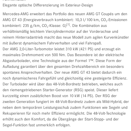
Elegante optische Differenzierung im Exterieur-Design
Mercedes-AMG erweitert das Portfolio des neuen AMG GT Coupés um den
AMG GT 43 (Energieverbrauch kombiniert: 10,3 l/100 km, CO₂-Emissionen
[1]
kombiniert: 235 g/km, CO₂-Klasse: G)
. Die Kombination aus
verhältnismäßig leichtem Vierzylindermotor auf der Vorderachse und
reinem Hinterradantrieb macht das neue Modell zum agilen Kurvenkünstler
mit äußerst dynamischem Fahrverhalten und viel Fahrspaß.
Der AMG 2,0-Liter-Turbomotor leistet 310 kW (421 PS) und erzeugt ein
maximales Drehmoment von 500 Nm. Das Besondere ist der elektrische
Abgasturbolader, eine Technologie aus der Formel 1™. Diese Form der
Aufladung garantiert über den gesamten Drehzahlbereich ein besonders
spontanes Ansprechverhalten. Der neue AMG GT 43 bietet dadurch ein
noch dynamischeres Fahrgefühl und gleichzeitig eine gesteigerte Effizienz.
Der Turbolader wird über das 48-Volt-Bordnetz betrieben, welches auch
den riemengetriebenen Starter-Generator (RSG) speist. Dieser liefert
kurzzeitig einen zusätzlichen Boost von 10 kW (14 PS). Der RSG der
zweiten Generation fungiert im 48-Volt-Bordnetz zudem als Mild-Hybrid, der
neben dem temporären Leistungsschub zudem Funktionen wie Segeln und
Rekuperieren für noch mehr Effizienz ermöglicht. Die 48-Volt-Technologie
erhöht auch den Komfort, da die Übergänge der Start-Stopp- und der
Segel-Funktion fast unmerklich erfolgen.