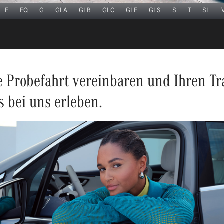
E
EQ
G
GLA
GLB
GLC
GLE
GLS
S
T
SL
ne Probefahrt vereinbaren und Ihren T
 bei uns erleben.