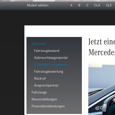
Modell wählen:
A
B
C
CLA
CLE
Jetzt ei
Übersicht
Mercedes
Fahrzeugbestand
Gebrauchtwagenportal
Probefahrt vereinbaren
Fahrzeugbewertung
Rückruf
Ansprechpartner
Fahrzeuge
Neuvorstellungen
Finanzdienstleistungen