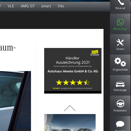
V
VLE
AMG GT
smart
Vito
Unsere Jungen Sterne
raum-
Versicherungsmöglichkeiten