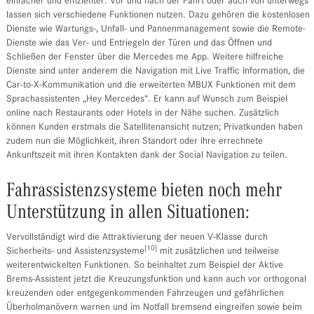
einfacher und effizienter. Vor und nach der Fahrt oder auch von unterwegs
lassen sich verschiedene Funktionen nutzen. Dazu gehören die kostenlosen
Dienste wie Wartungs-, Unfall- und Pannenmanagement sowie die Remote-
Dienste wie das Ver- und Entriegeln der Türen und das Öffnen und
Schließen der Fenster über die Mercedes me App. Weitere hilfreiche
Dienste sind unter anderem die Navigation mit Live Traffic Information, die
Car-to-X-Kommunikation und die erweiterten MBUX Funktionen mit dem
Sprachassistenten „Hey Mercedes“. Er kann auf Wunsch zum Beispiel
online nach Restaurants oder Hotels in der Nähe suchen. Zusätzlich
können Kunden erstmals die Satellitenansicht nutzen; Privatkunden haben
zudem nun die Möglichkeit, ihren Standort oder ihre errechnete
Ankunftszeit mit ihren Kontakten dank der Social Navigation zu teilen.
Fahrassistenzsysteme bieten noch mehr
Unterstützung in allen Situationen:
Vervollständigt wird die Attraktivierung der neuen V-Klasse durch
[10]
Sicherheits- und Assistenzsysteme
mit zusätzlichen und teilweise
weiterentwickelten Funktionen. So beinhaltet zum Beispiel der Aktive
Brems-Assistent jetzt die Kreuzungsfunktion und kann auch vor orthogonal
kreuzenden oder entgegenkommenden Fahrzeugen und gefährlichen
Überholmanövern warnen und im Notfall bremsend eingreifen sowie beim