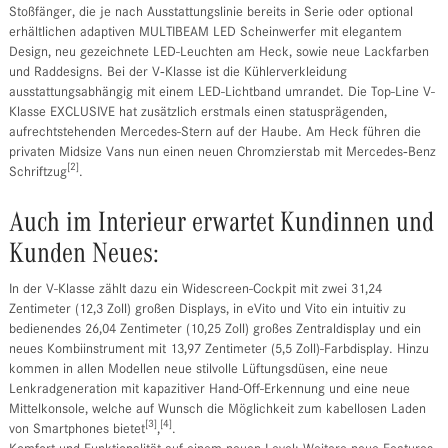
Stoßfänger, die je nach Ausstattungslinie bereits in Serie oder optional
erhältlichen adaptiven MULTIBEAM LED Scheinwerfer mit elegantem
Design, neu gezeichnete LED-Leuchten am Heck, sowie neue Lackfarben
und Raddesigns. Bei der V‑Klasse ist die Kühlerverkleidung
ausstattungsabhängig mit einem LED-Lichtband umrandet. Die Top-Line V-
Klasse EXCLUSIVE hat zusätzlich erstmals einen statusprägenden,
aufrechtstehenden Mercedes-Stern auf der Haube. Am Heck führen die
privaten Midsize Vans nun einen neuen Chromzierstab mit Mercedes‑Benz
[2]
Schriftzug
.
Auch im Interieur erwartet Kundinnen und
Kunden Neues:
In der V-Klasse zählt dazu ein Widescreen-Cockpit mit zwei 31,24
Zentimeter (12,3 Zoll) großen Displays, in eVito und Vito ein intuitiv zu
bedienendes 26,04 Zentimeter (10,25 Zoll) großes Zentraldisplay und ein
neues Kombiinstrument mit 13,97 Zentimeter (5,5 Zoll)-Farbdisplay. Hinzu
kommen in allen Modellen neue stilvolle Lüftungsdüsen, eine neue
Lenkradgeneration mit kapazitiver Hand-Off-Erkennung und eine neue
Mittelkonsole, welche auf Wunsch die Möglichkeit zum kabellosen Laden
[3]
[4]
von Smartphones bietet
,
.