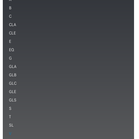
A
B
C
CLA
CLE
E
EQ
G
GLA
GLB
GLC
GLE
GLS
S
T
SL
V