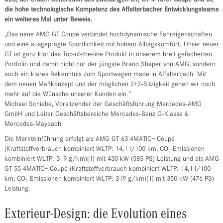
SLS, der ersten Generation des zweitürigen GT, GT 4‑Türer Coupé und SL
die hohe technologische Kompetenz des Affalterbacher Entwicklungsteams
ein weiteres Mal unter Beweis.
„Das neue AMG GT Coupé verbindet hochdynamische Fahreigenschaften
und eine ausgeprägte Sportlichkeit mit hohem Alltagskomfort. Unser neuer
GT ist ganz klar das Top-of-the-line Produkt in unserem breit gefächerten
Portfolio und damit nicht nur der jüngste Brand Shaper von AMG, sondern
auch ein klares Bekenntnis zum Sportwagen made in Affalterbach. Mit
dem neuen Maßkonzept und der möglichen 2+2‑Sitzigkeit gehen wir noch
mehr auf die Wünsche unserer Kunden ein.“
Michael Schiebe, Vorsitzender der Geschäftsführung Mercedes‑AMG
GmbH und Leiter Geschäftsbereiche Mercedes‑Benz G‑Klasse &
Mercedes‑Maybach
Die Markteinführung erfolgt als AMG GT 63 4MATIC+ Coupé
(Kraftstoffverbrauch kombiniert WLTP: 14,1 l/100 km, CO₂-Emissionen
kombiniert WLTP: 319 g/km)[1] mit 430 kW (585 PS) Leistung und als AMG
GT 55 4MATIC+ Coupé (Kraftstoffverbrauch kombiniert WLTP: 14,1 l/100
km, CO₂-Emissionen kombiniert WLTP: 319 g/km)[1] mit 350 kW (476 PS)
Leistung.
Exterieur-Design: die Evolution eines