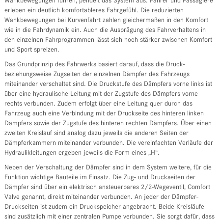
Wankbewegungen führen, pendelt das System aus. Fahrer und Passagiere
erleben ein deutlich komfortableres Fahrgefühl. Die reduzierten
Wankbewegungen bei Kurvenfahrt zahlen gleichermaßen in den Komfort
wie in die Fahrdynamik ein. Auch die Ausprägung des Fahrverhaltens in
den einzelnen Fahrprogrammen lässt sich noch stärker zwischen Komfort
und Sport spreizen.
Das Grundprinzip des Fahrwerks basiert darauf, dass die Druck-
beziehungsweise Zugseiten der einzelnen Dämpfer des Fahrzeugs
miteinander verschaltet sind. Die Druckstufe des Dämpfers vorne links ist
über eine hydraulische Leitung mit der Zugstufe des Dämpfers vorne
rechts verbunden. Zudem erfolgt über eine Leitung quer durch das
Fahrzeug auch eine Verbindung mit der Druckseite des hinteren linken
Dämpfers sowie der Zugstufe des hinteren rechten Dämpfers. Über einen
zweiten Kreislauf sind analog dazu jeweils die anderen Seiten der
Dämpferkammern miteinander verbunden. Die vereinfachten Verläufe der
Hydraulikleitungen ergeben jeweils die Form eines „H“.
Neben der Verschaltung der Dämpfer sind in dem System weitere, für die
Funktion wichtige Bauteile im Einsatz. Die Zug- und Druckseiten der
Dämpfer sind über ein elektrisch ansteuerbares 2/2-Wegeventil, Comfort
Valve genannt, direkt miteinander verbunden. An jeder der Dämpfer-
Druckseiten ist zudem ein Druckspeicher angebracht. Beide Kreisläufe
sind zusätzlich mit einer zentralen Pumpe verbunden. Sie sorgt dafür, dass