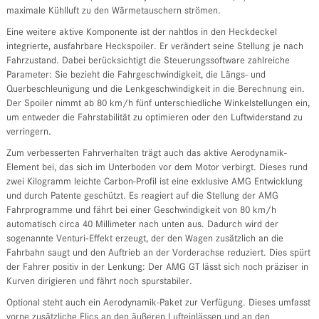
maximale Kühlluft zu den Wärmetauschern strömen.
Eine weitere aktive Komponente ist der nahtlos in den Heckdeckel
integrierte, ausfahrbare Heckspoiler. Er verändert seine Stellung je nach
Fahrzustand. Dabei berücksichtigt die Steuerungssoftware zahlreiche
Parameter: Sie bezieht die Fahrgeschwindigkeit, die Längs- und
Querbeschleunigung und die Lenkgeschwindigkeit in die Berechnung ein.
Der Spoiler nimmt ab 80 km/h fünf unterschiedliche Winkelstellungen ein,
um entweder die Fahrstabilität zu optimieren oder den Luftwiderstand zu
verringern.
Zum verbesserten Fahrverhalten trägt auch das aktive Aerodynamik-
Element bei, das sich im Unterboden vor dem Motor verbirgt. Dieses rund
zwei Kilogramm leichte Carbon-Profil ist eine exklusive AMG Entwicklung
und durch Patente geschützt. Es reagiert auf die Stellung der AMG
Fahrprogramme und fährt bei einer Geschwindigkeit von 80 km/h
automatisch circa 40 Millimeter nach unten aus. Dadurch wird der
sogenannte Venturi‑Effekt erzeugt, der den Wagen zusätzlich an die
Fahrbahn saugt und den Auftrieb an der Vorderachse reduziert. Dies spürt
der Fahrer positiv in der Lenkung: Der AMG GT lässt sich noch präziser in
Kurven dirigieren und fährt noch spurstabiler.
Optional steht auch ein Aerodynamik-Paket zur Verfügung. Dieses umfasst
vorne zusätzliche Flics an den äußeren Lufteinlässen und an den