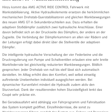
Hinzu kommt das AMG ACTIVE RIDE CONTROL Fahrwerk mit
Wankstabilisierung. Aktive Hydraulikelemente ersetzen die herkömmlichen
mechanischen Drehstab-Querstabilisatoren und gleichen Wankbewegungen
des neuen AMG GT in Sekundenbruchteilen aus. Dazu erhalten die
adaptiven Stoßdämpfer zusätzlich zwei hydraulische Anschlüsse. Einer
davon befindet sich an der Druckseite des Dämpfers, der andere an der
Zugseite. Die Verbindung der Dämpferkammern an allen vier Rädern und
der Leitungen erfolgt dabei direkt über die Stellventile der adaptiven
Dämpfer.
Die intelligente hydraulische Verschaltung der vier Federbeine und die
Druckregulierung von Pumpe und Schaltventilen erlauben eine sehr breite
Wankfederrate bei gleichzeitig reduzierten Wankbewegungen. Bildlich
gesprochen: Jeder Drehstab von null bis steif lässt sich automatisch
darstellen. Im Alltag erhöht dies den Komfort, weil selbst einseitig
auftretende Unebenheiten individuell ausgeglichen werden. Bei
dynamischer Kurvenfahrt mindert die Hydraulik zudem aktiv den
Sturzverlust. Dank der resultierenden hohen Sturzsteifigkeit lenkt das
Coupé sehr präzise ein.
Bei Geradeausfahrt wird abhängig von Fahrprogramm und Fahrsituation
das System komplett geöffnet. Einzelhindernisse, die sonst zu