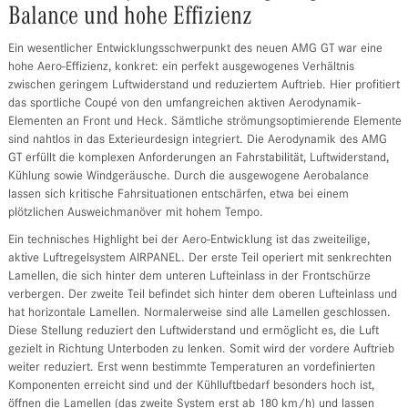
Balance und hohe Effizienz
Ein wesentlicher Entwicklungsschwerpunkt des neuen AMG GT war eine
hohe Aero-Effizienz, konkret: ein perfekt ausgewogenes Verhältnis
zwischen geringem Luftwiderstand und reduziertem Auftrieb. Hier profitiert
das sportliche Coupé von den umfangreichen aktiven Aerodynamik-
Elementen an Front und Heck. Sämtliche strömungsoptimierende Elemente
sind nahtlos in das Exterieurdesign integriert. Die Aerodynamik des AMG
GT erfüllt die komplexen Anforderungen an Fahrstabilität, Luftwiderstand,
Kühlung sowie Windgeräusche. Durch die ausgewogene Aerobalance
lassen sich kritische Fahrsituationen entschärfen, etwa bei einem
plötzlichen Ausweichmanöver mit hohem Tempo.
Ein technisches Highlight bei der Aero-Entwicklung ist das zweiteilige,
aktive Luftregelsystem AIRPANEL. Der erste Teil operiert mit senkrechten
Lamellen, die sich hinter dem unteren Lufteinlass in der Frontschürze
verbergen. Der zweite Teil befindet sich hinter dem oberen Lufteinlass und
hat horizontale Lamellen. Normalerweise sind alle Lamellen geschlossen.
Diese Stellung reduziert den Luftwiderstand und ermöglicht es, die Luft
gezielt in Richtung Unterboden zu lenken. Somit wird der vordere Auftrieb
weiter reduziert. Erst wenn bestimmte Temperaturen an vordefinierten
Komponenten erreicht sind und der Kühlluftbedarf besonders hoch ist,
öffnen die Lamellen (das zweite System erst ab 180 km/h) und lassen