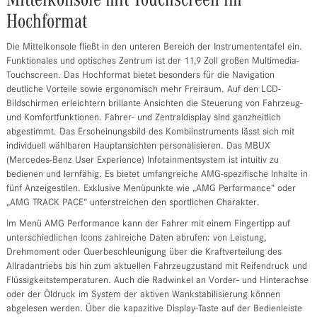
Mittelkonsole mit Touchscreen im
Hochformat
Die Mittelkonsole fließt in den unteren Bereich der Instrumententafel ein.
Funktionales und optisches Zentrum ist der 11,9 Zoll großen Multimedia-
Touchscreen. Das Hochformat bietet besonders für die Navigation
deutliche Vorteile sowie ergonomisch mehr Freiraum. Auf den LCD-
Bildschirmen erleichtern brillante Ansichten die Steuerung von Fahrzeug-
und Komfortfunktionen. Fahrer- und Zentraldisplay sind ganzheitlich
abgestimmt. Das Erscheinungsbild des Kombiinstruments lässt sich mit
individuell wählbaren Hauptansichten personalisieren. Das MBUX
(Mercedes-Benz User Experience) Infotainmentsystem ist intuitiv zu
bedienen und lernfähig. Es bietet umfangreiche AMG-spezifische Inhalte in
fünf Anzeigestilen. Exklusive Menüpunkte wie „AMG Performance“ oder
„AMG TRACK PACE“ unterstreichen den sportlichen Charakter.
Im Menü AMG Performance kann der Fahrer mit einem Fingertipp auf
unterschiedlichen Icons zahlreiche Daten abrufen: von Leistung,
Drehmoment oder Querbeschleunigung über die Kraftverteilung des
Allradantriebs bis hin zum aktuellen Fahrzeugzustand mit Reifendruck und
Flüssigkeitstemperaturen. Auch die Radwinkel an Vorder- und Hinterachse
oder der Öldruck im System der aktiven Wankstabilisierung können
abgelesen werden. Über die kapazitive Display-Taste auf der Bedienleiste