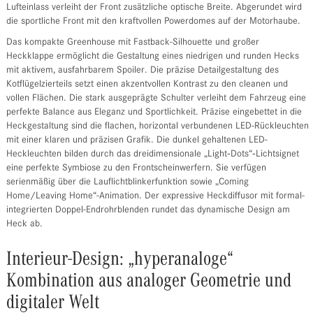
Lufteinlass verleiht der Front zusätzliche optische Breite. Abgerundet wird
die sportliche Front mit den kraftvollen Powerdomes auf der Motorhaube.
Das kompakte Greenhouse mit Fastback-Silhouette und großer
Heckklappe ermöglicht die Gestaltung eines niedrigen und runden Hecks
mit aktivem, ausfahrbarem Spoiler. Die präzise Detailgestaltung des
Kotflügelzierteils setzt einen akzentvollen Kontrast zu den cleanen und
vollen Flächen. Die stark ausgeprägte Schulter verleiht dem Fahrzeug eine
perfekte Balance aus Eleganz und Sportlichkeit. Präzise eingebettet in die
Heckgestaltung sind die flachen, horizontal verbundenen LED-Rückleuchten
mit einer klaren und präzisen Grafik. Die dunkel gehaltenen LED-
Heckleuchten bilden durch das dreidimensionale „Light‑Dots“‑Lichtsignet
eine perfekte Symbiose zu den Frontscheinwerfern. Sie verfügen
serienmäßig über die Lauflichtblinkerfunktion sowie „Coming
Home/Leaving Home“-Animation. Der expressive Heckdiffusor mit formal-
integrierten Doppel-Endrohrblenden rundet das dynamische Design am
Heck ab.
Interieur-Design: „hyperanaloge“
Kombination aus analoger Geometrie und
digitaler Welt