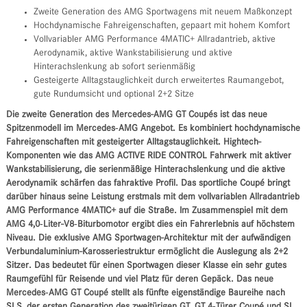
Zweite Generation des AMG Sportwagens mit neuem Maßkonzept
Hochdynamische Fahreigenschaften, gepaart mit hohem Komfort
Vollvariabler AMG Performance 4MATIC+ Allradantrieb, aktive
Aerodynamik, aktive Wankstabilisierung und aktive
Hinterachslenkung ab sofort serienmäßig
Gesteigerte Alltagstauglichkeit durch erweitertes Raumangebot,
gute Rundumsicht und optional 2+2 Sitze
Die zweite Generation des Mercedes-AMG GT Coupés ist das neue
Spitzenmodell im Mercedes‑AMG Angebot. Es kombiniert hochdynamische
Fahreigenschaften mit gesteigerter Alltagstauglichkeit. Hightech-
Komponenten wie das AMG ACTIVE RIDE CONTROL Fahrwerk mit aktiver
Wankstabilisierung, die serienmäßige Hinterachslenkung und die aktive
Aerodynamik schärfen das fahraktive Profil. Das sportliche Coupé bringt
darüber hinaus seine Leistung erstmals mit dem vollvariablen Allradantrieb
AMG Performance 4MATIC+ auf die Straße. Im Zusammenspiel mit dem
AMG 4,0‑Liter-V8‑Biturbomotor ergibt dies ein Fahrerlebnis auf höchstem
Niveau. Die exklusive AMG Sportwagen-Architektur mit der aufwändigen
Verbundaluminium-Karosseriestruktur ermöglicht die Auslegung als 2+2
Sitzer. Das bedeutet für einen Sportwagen dieser Klasse ein sehr gutes
Raumgefühl für Reisende und viel Platz für deren Gepäck. Das neue
Mercedes‑AMG GT Coupé stellt als fünfte eigenständige Baureihe nach