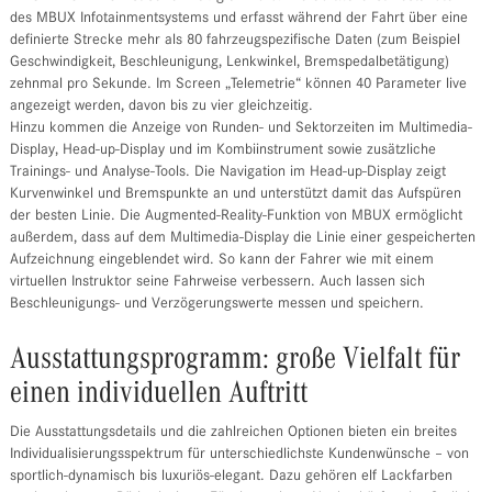
des MBUX Infotainmentsystems und erfasst während der Fahrt über eine
definierte Strecke mehr als 80 fahrzeugspezifische Daten (zum Beispiel
Geschwindigkeit, Beschleunigung, Lenkwinkel, Bremspedalbetätigung)
zehnmal pro Sekunde. Im Screen „Telemetrie“ können 40 Parameter live
angezeigt werden, davon bis zu vier gleichzeitig.
Hinzu kommen die Anzeige von Runden- und Sektorzeiten im Multimedia-
Display, Head-up-Display und im Kombiinstrument sowie zusätzliche
Trainings- und Analyse-Tools. Die Navigation im Head-up-Display zeigt
Kurvenwinkel und Bremspunkte an und unterstützt damit das Aufspüren
der besten Linie. Die Augmented-Reality-Funktion von MBUX ermöglicht
außerdem, dass auf dem Multimedia-Display die Linie einer gespeicherten
Aufzeichnung eingeblendet wird. So kann der Fahrer wie mit einem
virtuellen Instruktor seine Fahrweise verbessern. Auch lassen sich
Beschleunigungs- und Verzögerungswerte messen und speichern.
Ausstattungsprogramm: große Vielfalt für
einen individuellen Auftritt
Die Ausstattungsdetails und die zahlreichen Optionen bieten ein breites
Individualisierungsspektrum für unterschiedlichste Kundenwünsche – von
sportlich-dynamisch bis luxuriös-elegant. Dazu gehören elf Lackfarben