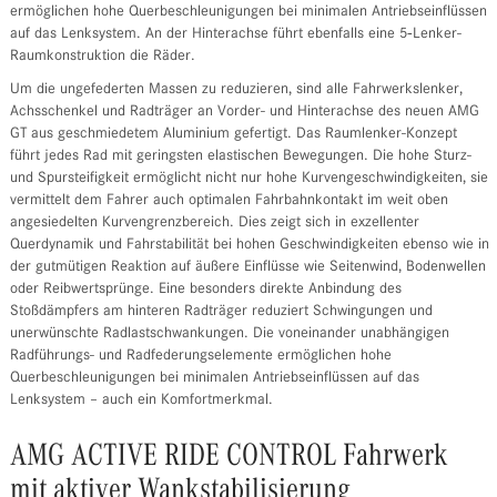
ermöglichen hohe Querbeschleunigungen bei minimalen Antriebseinflüssen
auf das Lenksystem. An der Hinterachse führt ebenfalls eine 5‑Lenker-
Raumkonstruktion die Räder.
Um die ungefederten Massen zu reduzieren, sind alle Fahrwerkslenker,
Achsschenkel und Radträger an Vorder- und Hinterachse des neuen AMG
GT aus geschmiedetem Aluminium gefertigt. Das Raumlenker-Konzept
führt jedes Rad mit geringsten elastischen Bewegungen. Die hohe Sturz-
und Spursteifigkeit ermöglicht nicht nur hohe Kurvengeschwindigkeiten, sie
vermittelt dem Fahrer auch optimalen Fahrbahnkontakt im weit oben
angesiedelten Kurvengrenzbereich. Dies zeigt sich in exzellenter
Querdynamik und Fahrstabilität bei hohen Geschwindigkeiten ebenso wie in
der gutmütigen Reaktion auf äußere Einflüsse wie Seitenwind, Bodenwellen
oder Reibwertsprünge. Eine besonders direkte Anbindung des
Stoßdämpfers am hinteren Radträger reduziert Schwingungen und
unerwünschte Radlastschwankungen. Die voneinander unabhängigen
Radführungs- und Radfederungselemente ermöglichen hohe
Querbeschleunigungen bei minimalen Antriebseinflüssen auf das
Lenksystem – auch ein Komfortmerkmal.
AMG ACTIVE RIDE CONTROL Fahrwerk
mit aktiver Wankstabilisierung