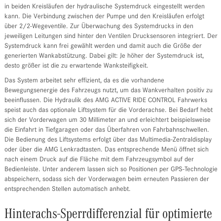
in beiden Kreisläufen der hydraulische Systemdruck eingestellt werden
kann. Die Verbindung zwischen der Pumpe und den Kreisläufen erfolgt
über 2/2-Wegeventile. Zur Überwachung des Systemdrucks in den
jeweiligen Leitungen sind hinter den Ventilen Drucksensoren integriert. Der
Systemdruck kann frei gewählt werden und damit auch die Größe der
generierten Wankabstützung. Dabei gilt: Je höher der Systemdruck ist,
desto größer ist die zu erwartende Wanksteifigkeit.
Das System arbeitet sehr effizient, da es die vorhandene
Bewegungsenergie des Fahrzeugs nutzt, um das Wankverhalten positiv zu
beeinflussen. Die Hydraulik des AMG ACTIVE RIDE CONTROL Fahrwerks
speist auch das optionale Liftsystem für die Vorderachse. Bei Bedarf hebt
sich der Vorderwagen um 30 Millimeter an und erleichtert beispielsweise
die Einfahrt in Tiefgaragen oder das Überfahren von Fahrbahnschwellen.
Die Bedienung des Liftsystems erfolgt über das Multimedia-Zentraldisplay
oder über die AMG Lenkradtasten. Das entsprechende Menü öffnet sich
nach einem Druck auf die Fläche mit dem Fahrzeugsymbol auf der
Bedienleiste. Unter anderem lassen sich so Positionen per GPS-Technologie
abspeichern, sodass sich der Vorderwagen beim erneuten Passieren der
entsprechenden Stellen automatisch anhebt.
Hinterachs-Sperrdifferenzial für optimierte