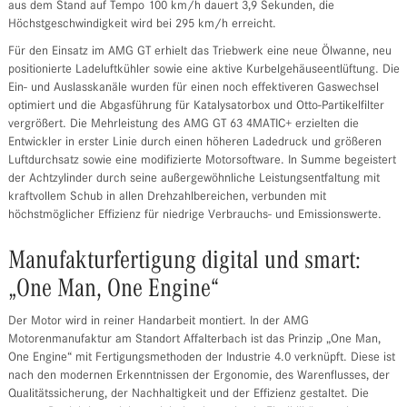
aus dem Stand auf Tempo 100 km/h dauert 3,9 Sekunden, die
Höchstgeschwindigkeit wird bei 295 km/h erreicht.
Für den Einsatz im AMG GT erhielt das Triebwerk eine neue Ölwanne, neu
positionierte Ladeluftkühler sowie eine aktive Kurbelgehäuseentlüftung. Die
Ein- und Auslasskanäle wurden für einen noch effektiveren Gaswechsel
optimiert und die Abgasführung für Katalysatorbox und Otto-Partikelfilter
vergrößert. Die Mehrleistung des AMG GT 63 4MATIC+ erzielten die
Entwickler in erster Linie durch einen höheren Ladedruck und größeren
Luftdurchsatz sowie eine modifizierte Motorsoftware. In Summe begeistert
der Achtzylinder durch seine außergewöhnliche Leistungsentfaltung mit
kraftvollem Schub in allen Drehzahlbereichen, verbunden mit
höchstmöglicher Effizienz für niedrige Verbrauchs- und Emissionswerte.
Manufakturfertigung digital und smart:
„One Man, One Engine“
Der Motor wird in reiner Handarbeit montiert. In der AMG
Motorenmanufaktur am Standort Affalterbach ist das Prinzip „One Man,
One Engine“ mit Fertigungsmethoden der Industrie 4.0 verknüpft. Diese ist
nach den modernen Erkenntnissen der Ergonomie, des Warenflusses, der
Qualitätssicherung, der Nachhaltigkeit und der Effizienz gestaltet. Die