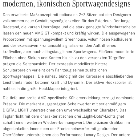
modernen, ikonischen Sportwagendesigns
Das erweiterte Maßkonzept mit optionalen 2+2 Sitzen bot den Designern
vollkommen neue Gestaltungsmöglichkeiten für das Exterieur. Der lange
Radstand, die kurzen Überhänge und die stark geneigte Windschutzscheibe
lassen den neuen AMG GT kompakt und kräftig wirken. Die ausgewogenen
Proportionen mit spannungsvollem Greenhouse, voluminösen Radhäusern
und der expressiven Frontansicht signalisieren den Auftritt eines
kraftvollen, aber auch alltagstauglichen Sportwagens. Fließend modellierte
Flächen ohne Sicken und Kanten bis hin zu den versenkten Türgriffen
prägen die Seitenansicht. Der expressiv modellierte hintere
Schulterbereich verleiht dem Fahrzeug seinen zusätzlichen
Sportwagenappeal. Die nahezu bündig mit der Karosserie abschließenden
Leichtmetallräder betonen Kraft und Dynamik. Der aktive Heckspoiler ist
nahtlos in die große Heckklappe integriert.
Die tiefe und breite AMG‑spezifische Kühlerverkleidung erzeugt dominante
Präsenz. Die markant ausgeprägten Scheinwerfer mit serienmäßigem
DIGITAL LIGHT unterstreichen den unverwechselbaren Charakter. Das
Tagfahrlicht mit dem charakteristischen drei „Light‑Dots“‑Lichtsignet
schafft einen weiteren Wiedererkennungswert. Die präzisen Grafiken im
abgedunkelten Innenleben der Frontscheinwerfer mit gebürsteten
Oberflächen unterstreichen das Performance Luxury Design. Der untere