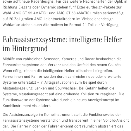
sowie acht neue Räderdesigns. Für das weitere Nachschärfen der Optik in
Richtung Eleganz oder Dynamik stehen fünf Exterieurdesign-Pakete zur
Wahl. AMG GT 55 4MATIC+ und AMG GT 63 4MATIC+ rollen serienmäßig
auf 20 Zoll großen AMG Leichtmetallrädern im Vielspeichendesign.
Wahlweise stehen auch Alternativen im Format 21 Zoll zur Verfügung.
Fahrassistenzsysteme: intelligente Helfer
im Hintergrund
Mithilfe von zahlreichen Sensoren, Kameras und Radar beobachten die
Fahrassistenzsysteme den Verkehr und das Umfeld des neuen Coupés.
Wenn nötig, können die intelligenten Helfer blitzschnell eingreifen.
Fahrerinnen und Fahrer werden durch zahlreiche neue oder erweiterte
Systeme unterstützt – in Alltagssituationen zum Beispiel durch
Abstandsregelung, Lenken und Spurwechsel. Bei Gefahr helfen die
Systeme, situationsgerecht auf eine drohende Kollision zu reagieren. Die
Funktionsweise der Systeme wird durch ein neues Anzeigekonzept im
Kombiinstrument visualisiert.
Die Assistenzanzeige im Kombiinstrument stellt die Funktionsweise der
Fahrassistenzsysteme verständlich und transparent in einer Vollbild-Ansicht
dar. Die Fahrerin oder der Fahrer erkennt dort räumlich abstrahiert das