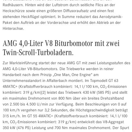
Radhäusern. Hinten wird der Luftstrom durch seitliche Flics an der
Heckschürze sowie einen größeren Diffusoraufsatz und einen fest
stehenden Heckflügel optimiert. In Summe reduziert das Aerodynamik-
Paket den Auftrieb an der Vorderachse und erhöht den Abtrieb an der
Hinterachse.
AMG 4,0-Liter V8 Biturbomotor mit zwei
Twin-Scroll-Turboladern.
Zur Markteinführung startet der neue AMG GT mit zwei Leistungsstufen des
AMG 4,0‑Liter V8‑Biturbomotors. Die Triebwerke werden in reiner
Handarbeit nach dem Prinzip „One Man, One Engine“ am
Unternehmensstandort in Affalterbach montiert. Im Topmodell GT 63
4MATIC+ (Kraftstoffverbrauch kombiniert: 14,1 l/100 km, CO₂-Emissionen
kombiniert: 319 g/km)[2] leistet das Triebwerk 430 kW (585 PS) und stellt
ein maximales Drehmoment von 800 Nm über ein breites Drehzahlband
von 2.500 bis 4.500 U/min zur Verfügung. Beim Beschleunigen von 0 auf
100 km/h vergehen nur 3,2 Sekunden, die Höchstgeschwindigkeit beträgt
315 km/h. Im GT 55 4MATIC+ (Kraftstoffverbrauch kombiniert: 14,1 l/100
km, CO₂-Emissionen kombiniert: 319 g/km) entwickelt das V8-Aggregat
350 kW (476 PS) Leistung und 700 Nm maximales Drehmoment. Der Spurt