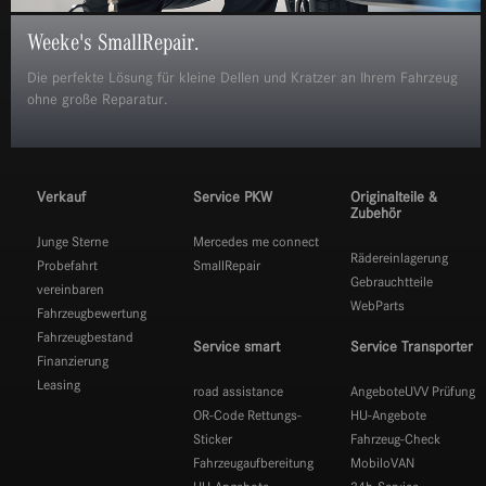
Weeke's SmallRepair.
Die perfekte Lösung für kleine Dellen und Kratzer an Ihrem Fahrzeug
ohne große Reparatur.
Verkauf
Service PKW
Originalteile &
Zubehör
Junge Sterne
Mercedes me connect
Rädereinlagerung
Probefahrt
SmallRepair
Gebrauchtteile
vereinbaren
WebParts
Fahrzeugbewertung
Fahrzeugbestand
Service smart
Service Transporter
Finanzierung
Leasing
road assistance
Angebote
UVV Prüfung
OR-Code Rettungs-
HU-Angebote
Sticker
Fahrzeug-Check
Fahrzeugaufbereitung
MobiloVAN