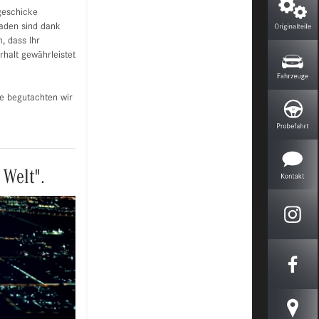
sgeschicke
haden sind dank
 dass Ihr
halt gewährleistet
e begutachten wir
 Welt".