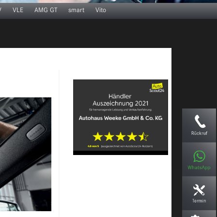
V
VLE
AMG GT
smart
Vito