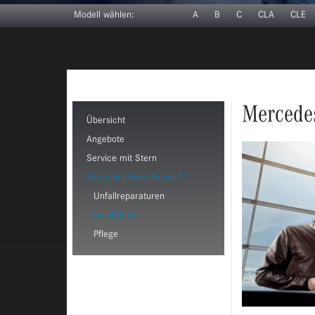
Modell wählen:
A
B
C
CLA
CLE
Mercedes
Übersicht
Angebote
Service mit Stern
Mercedes-Benz Repair™
Unfallreparaturen
SmallRepair
Pflege