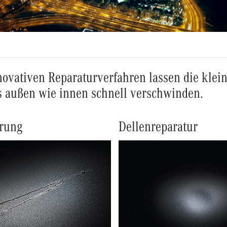
ovativen Reparaturverfahren lassen die klei
s außen wie innen schnell verschwinden.
erung
Dellenreparatur