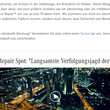
Fahrertür, ein Kratzer in der Stoßstange, ein Brandloch im Polster. Kleine Mis
. Aber diese und auch größere Schäden wie ein Steinschlag oder ein Unfallsc
z Repair™ von nun an kein Problem mehr. Wir kümmern uns nicht nur darum,
n äußerliche Topform kommt, sondern auch darum, dass Sicherheit und Werter
 idividuelle Beratung? Vereinbaren Sie jetzt online einen
Termin
bei uns. Gern
viduell und unverbindlich.
epair Spot: "Langsamste Verfolgungsjagd der