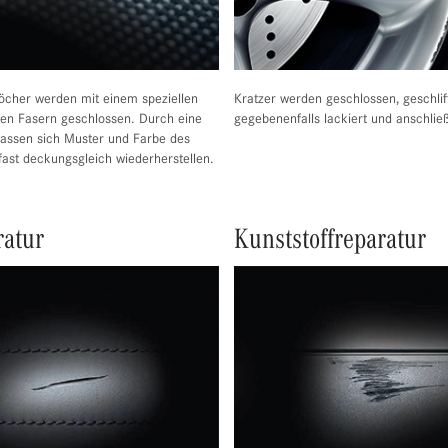
öcher werden mit einem speziellen
Kratzer werden geschlossen, geschlif
ilen Fasern geschlossen. Durch eine
gegebenenfalls lackiert und anschließ
assen sich Muster und Farbe des
fast deckungsgleich wiederherstellen.
ratur
Kunststoffreparatur