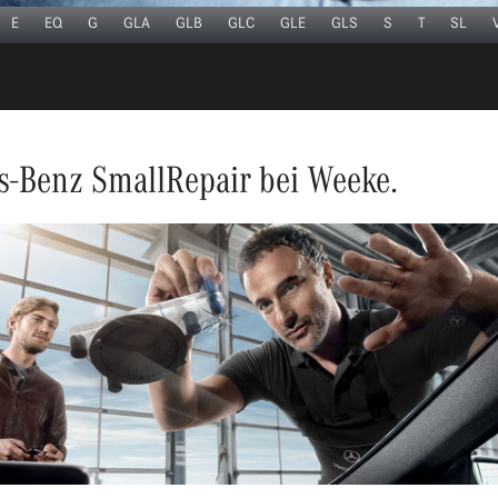
E
EQ
G
GLA
GLB
GLC
GLE
GLS
S
T
SL
-Benz SmallRepair bei Weeke.