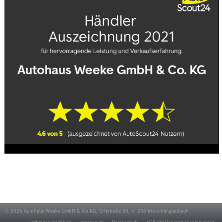
© 2026 Autohaus Weeke GmbH & Co KG, Erftstraße 30, 41238 Mönchengladbach