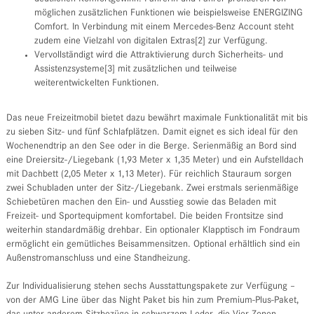
möglichen zusätzlichen Funktionen wie beispielsweise ENERGIZING
Comfort. In Verbindung mit einem Mercedes-Benz Account steht
zudem eine Vielzahl von digitalen Extras[2] zur Verfügung.
Vervollständigt wird die Attraktivierung durch Sicherheits- und
Assistenzsysteme[3] mit zusätzlichen und teilweise
weiterentwickelten Funktionen.
Das neue Freizeitmobil bietet dazu bewährt maximale Funktionalität mit bis
zu sieben Sitz- und fünf Schlafplätzen. Damit eignet es sich ideal für den
Wochenendtrip an den See oder in die Berge. Serienmäßig an Bord sind
eine Dreiersitz-/Liegebank (1,93 Meter x 1,35 Meter) und ein Aufstelldach
mit Dachbett (2,05 Meter x 1,13 Meter). Für reichlich Stauraum sorgen
zwei Schubladen unter der Sitz-/Liegebank. Zwei erstmals serienmäßige
Schiebetüren machen den Ein- und Ausstieg sowie das Beladen mit
Freizeit- und Sportequipment komfortabel. Die beiden Frontsitze sind
weiterhin standardmäßig drehbar. Ein optionaler Klapptisch im Fondraum
ermöglicht ein gemütliches Beisammensitzen. Optional erhältlich sind ein
Außenstromanschluss und eine Standheizung.
Zur Individualisierung stehen sechs Ausstattungspakete zur Verfügung –
von der AMG Line über das Night Paket bis hin zum Premium-Plus-Paket,