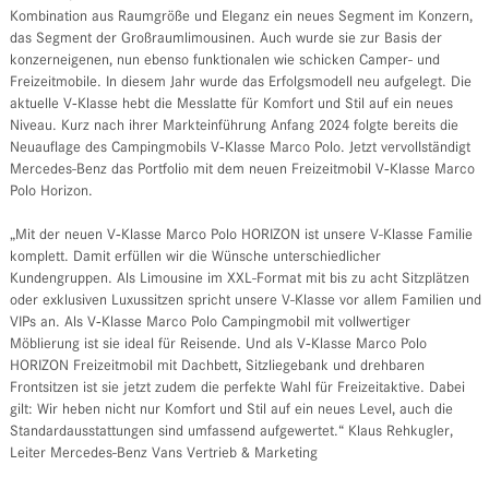
Kombination aus Raumgröße und Eleganz ein neues Segment im Konzern,
das Segment der Großraumlimousinen. Auch wurde sie zur Basis der
konzerneigenen, nun ebenso funktionalen wie schicken Camper- und
Freizeitmobile. In diesem Jahr wurde das Erfolgsmodell neu aufgelegt. Die
aktuelle V‑Klasse hebt die Messlatte für Komfort und Stil auf ein neues
Niveau. Kurz nach ihrer Markteinführung Anfang 2024 folgte bereits die
Neuauflage des Campingmobils V‑Klasse Marco Polo. Jetzt vervollständigt
Mercedes-Benz das Portfolio mit dem neuen Freizeitmobil V‑Klasse Marco
Polo Horizon.
„Mit der neuen V‑Klasse Marco Polo HORIZON ist unsere V-Klasse Familie
komplett. Damit erfüllen wir die Wünsche unterschiedlicher
Kundengruppen. Als Limousine im XXL-Format mit bis zu acht Sitzplätzen
oder exklusiven Luxussitzen spricht unsere V-Klasse vor allem Familien und
VIPs an. Als V‑Klasse Marco Polo Campingmobil mit vollwertiger
Möblierung ist sie ideal für Reisende. Und als V‑Klasse Marco Polo
HORIZON Freizeitmobil mit Dachbett, Sitzliegebank und drehbaren
Frontsitzen ist sie jetzt zudem die perfekte Wahl für Freizeitaktive. Dabei
gilt: Wir heben nicht nur Komfort und Stil auf ein neues Level, auch die
Standardausstattungen sind umfassend aufgewertet.“ Klaus Rehkugler,
Leiter Mercedes-Benz Vans Vertrieb & Marketing