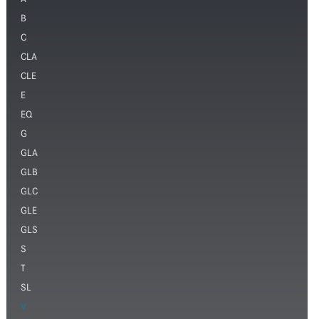
A
B
C
CLA
CLE
E
EQ
G
GLA
GLB
GLC
GLE
GLS
S
T
SL
V