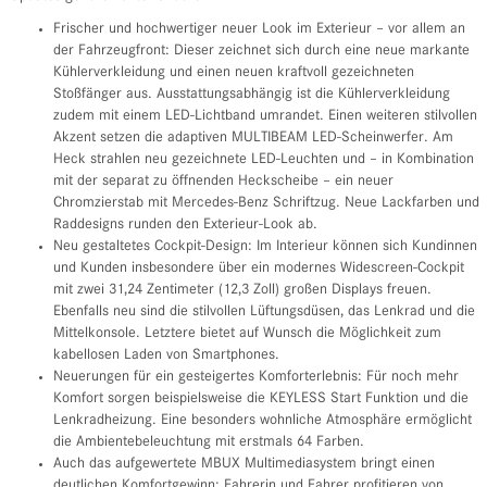
Frischer und hochwertiger neuer Look im Exterieur – vor allem an
der Fahrzeugfront: Dieser zeichnet sich durch eine neue markante
Kühlerverkleidung und einen neuen kraftvoll gezeichneten
Stoßfänger aus. Ausstattungsabhängig ist die Kühlerverkleidung
zudem mit einem LED-Lichtband umrandet. Einen weiteren stilvollen
Akzent setzen die adaptiven MULTIBEAM LED-Scheinwerfer. Am
Heck strahlen neu gezeichnete LED-Leuchten und – in Kombination
mit der separat zu öffnenden Heckscheibe – ein neuer
Chromzierstab mit Mercedes-Benz Schriftzug. Neue Lackfarben und
Raddesigns runden den Exterieur-Look ab.
Neu gestaltetes Cockpit-Design: Im Interieur können sich Kundinnen
und Kunden insbesondere über ein modernes Widescreen-Cockpit
mit zwei 31,24 Zentimeter (12,3 Zoll) großen Displays freuen.
Ebenfalls neu sind die stilvollen Lüftungsdüsen, das Lenkrad und die
Mittelkonsole. Letztere bietet auf Wunsch die Möglichkeit zum
kabellosen Laden von Smartphones.
Neuerungen für ein gesteigertes Komforterlebnis: Für noch mehr
Komfort sorgen beispielsweise die KEYLESS Start Funktion und die
Lenkradheizung. Eine besonders wohnliche Atmosphäre ermöglicht
die Ambientebeleuchtung mit erstmals 64 Farben.
Auch das aufgewertete MBUX Multimediasystem bringt einen
deutlichen Komfortgewinn: Fahrerin und Fahrer profitieren von