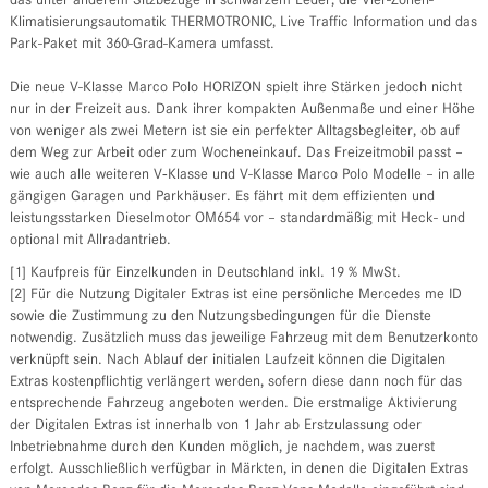
das unter anderem Sitzbezüge in schwarzem Leder, die Vier-Zonen-
Klimatisierungsautomatik THERMOTRONIC, Live Traffic Information und das
Park-Paket mit 360-Grad-Kamera umfasst.
Die neue V-Klasse Marco Polo HORIZON spielt ihre Stärken jedoch nicht
nur in der Freizeit aus. Dank ihrer kompakten Außenmaße und einer Höhe
von weniger als zwei Metern ist sie ein perfekter Alltagsbegleiter, ob auf
dem Weg zur Arbeit oder zum Wocheneinkauf. Das Freizeitmobil passt –
wie auch alle weiteren V‑Klasse und V-Klasse Marco Polo Modelle – in alle
gängigen Garagen und Parkhäuser. Es fährt mit dem effizienten und
leistungsstarken Dieselmotor OM654 vor – standardmäßig mit Heck- und
optional mit Allradantrieb.
[1] Kaufpreis für Einzelkunden in Deutschland inkl. 19 % MwSt.
[2] Für die Nutzung Digitaler Extras ist eine persönliche Mercedes me ID
sowie die Zustimmung zu den Nutzungsbedingungen für die Dienste
notwendig. Zusätzlich muss das jeweilige Fahrzeug mit dem Benutzerkonto
verknüpft sein. Nach Ablauf der initialen Laufzeit können die Digitalen
Extras kostenpflichtig verlängert werden, sofern diese dann noch für das
entsprechende Fahrzeug angeboten werden. Die erstmalige Aktivierung
der Digitalen Extras ist innerhalb von 1 Jahr ab Erstzulassung oder
Inbetriebnahme durch den Kunden möglich, je nachdem, was zuerst
erfolgt. Ausschließlich verfügbar in Märkten, in denen die Digitalen Extras