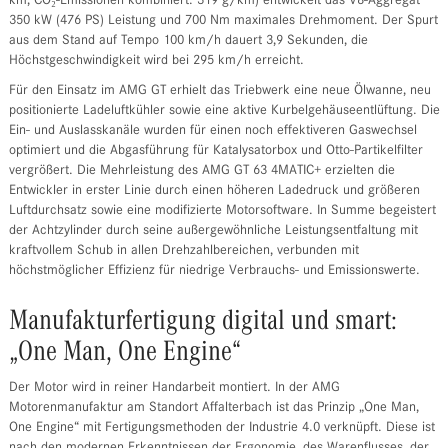
km, CO₂-Emissionen kombiniert: 319 g/km) entwickelt das V8-Aggregat
350 kW (476 PS) Leistung und 700 Nm maximales Drehmoment. Der Spurt
aus dem Stand auf Tempo 100 km/h dauert 3,9 Sekunden, die
Höchstgeschwindigkeit wird bei 295 km/h erreicht.
Für den Einsatz im AMG GT erhielt das Triebwerk eine neue Ölwanne, neu
positionierte Ladeluftkühler sowie eine aktive Kurbelgehäuseentlüftung. Die
Ein- und Auslasskanäle wurden für einen noch effektiveren Gaswechsel
optimiert und die Abgasführung für Katalysatorbox und Otto-Partikelfilter
vergrößert. Die Mehrleistung des AMG GT 63 4MATIC+ erzielten die
Entwickler in erster Linie durch einen höheren Ladedruck und größeren
Luftdurchsatz sowie eine modifizierte Motorsoftware. In Summe begeistert
der Achtzylinder durch seine außergewöhnliche Leistungsentfaltung mit
kraftvollem Schub in allen Drehzahlbereichen, verbunden mit
höchstmöglicher Effizienz für niedrige Verbrauchs- und Emissionswerte.
Manufakturfertigung digital und smart:
„One Man, One Engine“
Der Motor wird in reiner Handarbeit montiert. In der AMG
Motorenmanufaktur am Standort Affalterbach ist das Prinzip „One Man,
One Engine“ mit Fertigungsmethoden der Industrie 4.0 verknüpft. Diese ist