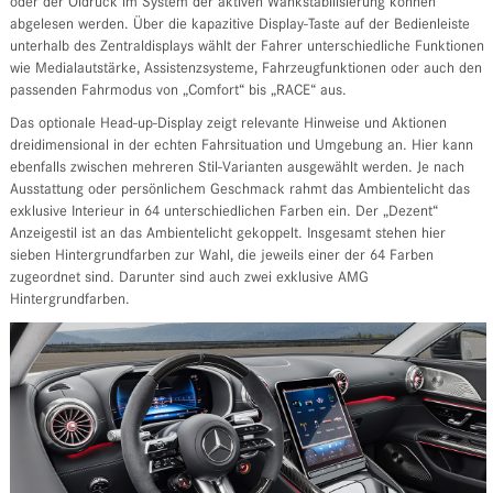
oder der Öldruck im System der aktiven Wankstabilisierung können
abgelesen werden. Über die kapazitive Display-Taste auf der Bedienleiste
unterhalb des Zentraldisplays wählt der Fahrer unterschiedliche Funktionen
wie Medialautstärke, Assistenzsysteme, Fahrzeugfunktionen oder auch den
passenden Fahrmodus von „Comfort“ bis „RACE“ aus.
Das optionale Head-up-Display zeigt relevante Hinweise und Aktionen
dreidimensional in der echten Fahrsituation und Umgebung an. Hier kann
ebenfalls zwischen mehreren Stil-Varianten ausgewählt werden. Je nach
Ausstattung oder persönlichem Geschmack rahmt das Ambientelicht das
exklusive Interieur in 64 unterschiedlichen Farben ein. Der „Dezent“
Anzeigestil ist an das Ambientelicht gekoppelt. Insgesamt stehen hier
sieben Hintergrundfarben zur Wahl, die jeweils einer der 64 Farben
zugeordnet sind. Darunter sind auch zwei exklusive AMG
Hintergrundfarben.