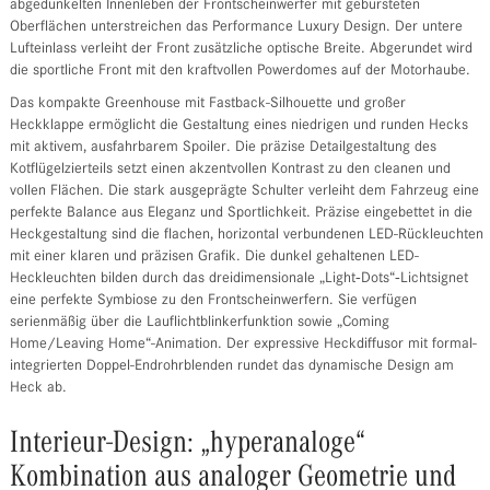
abgedunkelten Innenleben der Frontscheinwerfer mit gebürsteten
Oberflächen unterstreichen das Performance Luxury Design. Der untere
Lufteinlass verleiht der Front zusätzliche optische Breite. Abgerundet wird
die sportliche Front mit den kraftvollen Powerdomes auf der Motorhaube.
Das kompakte Greenhouse mit Fastback-Silhouette und großer
Heckklappe ermöglicht die Gestaltung eines niedrigen und runden Hecks
mit aktivem, ausfahrbarem Spoiler. Die präzise Detailgestaltung des
Kotflügelzierteils setzt einen akzentvollen Kontrast zu den cleanen und
vollen Flächen. Die stark ausgeprägte Schulter verleiht dem Fahrzeug eine
perfekte Balance aus Eleganz und Sportlichkeit. Präzise eingebettet in die
Heckgestaltung sind die flachen, horizontal verbundenen LED-Rückleuchten
mit einer klaren und präzisen Grafik. Die dunkel gehaltenen LED-
Heckleuchten bilden durch das dreidimensionale „Light‑Dots“‑Lichtsignet
eine perfekte Symbiose zu den Frontscheinwerfern. Sie verfügen
serienmäßig über die Lauflichtblinkerfunktion sowie „Coming
Home/Leaving Home“-Animation. Der expressive Heckdiffusor mit formal-
integrierten Doppel-Endrohrblenden rundet das dynamische Design am
Heck ab.
Interieur-Design: „hyperanaloge“
Kombination aus analoger Geometrie und