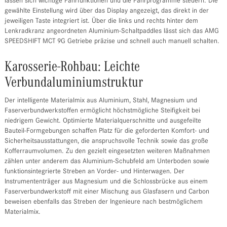
lassen sich wichtige Fahrfunktionen und die Fahrprogramme steuern. Die
gewählte Einstellung wird über das Display angezeigt, das direkt in der
jeweiligen Taste integriert ist. Über die links und rechts hinter dem
Lenkradkranz angeordneten Aluminium-Schaltpaddles lässt sich das AMG
SPEEDSHIFT MCT 9G Getriebe präzise und schnell auch manuell schalten.
Karosserie-Rohbau: Leichte
Verbundaluminiumstruktur
Der intelligente Materialmix aus Aluminium, Stahl, Magnesium und
Faserverbundwerkstoffen ermöglicht höchstmögliche Steifigkeit bei
niedrigem Gewicht. Optimierte Materialquerschnitte und ausgefeilte
Bauteil-Formgebungen schaffen Platz für die geforderten Komfort- und
Sicherheitsausstattungen, die anspruchsvolle Technik sowie das große
Kofferraumvolumen. Zu den gezielt eingesetzten weiteren Maßnahmen
zählen unter anderem das Aluminium-Schubfeld am Unterboden sowie
funktionsintegrierte Streben an Vorder- und Hinterwagen. Der
Instrumententräger aus Magnesium und die Schlossbrücke aus einem
Faserverbundwerkstoff mit einer Mischung aus Glasfasern und Carbon
beweisen ebenfalls das Streben der Ingenieure nach bestmöglichem
Materialmix.