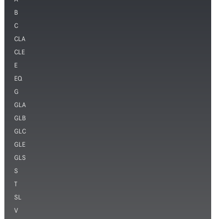
A
B
C
CLA
CLE
E
EQ
G
GLA
GLB
GLC
GLE
GLS
S
T
SL
V