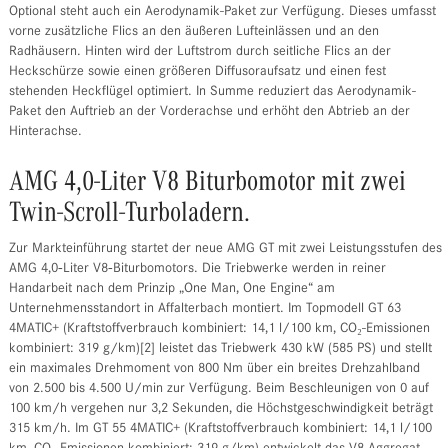
Optional steht auch ein Aerodynamik-Paket zur Verfügung. Dieses umfasst
vorne zusätzliche Flics an den äußeren Lufteinlässen und an den
Radhäusern. Hinten wird der Luftstrom durch seitliche Flics an der
Heckschürze sowie einen größeren Diffusoraufsatz und einen fest
stehenden Heckflügel optimiert. In Summe reduziert das Aerodynamik-
Paket den Auftrieb an der Vorderachse und erhöht den Abtrieb an der
Hinterachse.
AMG 4,0-Liter V8 Biturbomotor mit zwei
Twin-Scroll-Turboladern.
Zur Markteinführung startet der neue AMG GT mit zwei Leistungsstufen des
AMG 4,0‑Liter V8‑Biturbomotors. Die Triebwerke werden in reiner
Handarbeit nach dem Prinzip „One Man, One Engine“ am
Unternehmensstandort in Affalterbach montiert. Im Topmodell GT 63
4MATIC+ (Kraftstoffverbrauch kombiniert: 14,1 l/100 km, CO₂-Emissionen
kombiniert: 319 g/km)[2] leistet das Triebwerk 430 kW (585 PS) und stellt
ein maximales Drehmoment von 800 Nm über ein breites Drehzahlband
von 2.500 bis 4.500 U/min zur Verfügung. Beim Beschleunigen von 0 auf
100 km/h vergehen nur 3,2 Sekunden, die Höchstgeschwindigkeit beträgt
315 km/h. Im GT 55 4MATIC+ (Kraftstoffverbrauch kombiniert: 14,1 l/100