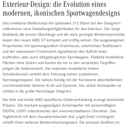
Exterieur-Design: die Evolution eines
modernen, ikonischen Sportwagendesigns
Das erweiterte Maßkonzept mit optionalen 2+2 Sitzen bot den Designern
vollkommen neue Gestaltungsmöglichkeiten für das Exterieur. Der lange
Radstand, die kurzen Überhänge und die stark geneigte Windschutzscheibe
lassen den neuen AMG GT kompakt und kräftig wirken. Die ausgewogenen
Proportionen mit spannungsvollem Greenhouse, voluminösen Radhäusern
und der expressiven Frontansicht signalisieren den Auftritt eines
kraftvollen, aber auch alltagstauglichen Sportwagens. Fließend modellierte
Flächen ohne Sicken und Kanten bis hin zu den versenkten Türgriffen
prägen die Seitenansicht. Der expressiv modellierte hintere
Schulterbereich verleiht dem Fahrzeug seinen zusätzlichen
Sportwagenappeal. Die nahezu bündig mit der Karosserie abschließenden
Leichtmetallräder betonen Kraft und Dynamik. Der aktive Heckspoiler ist
nahtlos in die große Heckklappe integriert.
Die tiefe und breite AMG‑spezifische Kühlerverkleidung erzeugt dominante
Präsenz. Die markant ausgeprägten Scheinwerfer mit serienmäßigem
DIGITAL LIGHT unterstreichen den unverwechselbaren Charakter. Das
Tagfahrlicht mit dem charakteristischen drei „Light‑Dots“‑Lichtsignet
schafft einen weiteren Wiedererkennungswert. Die präzisen Grafiken im