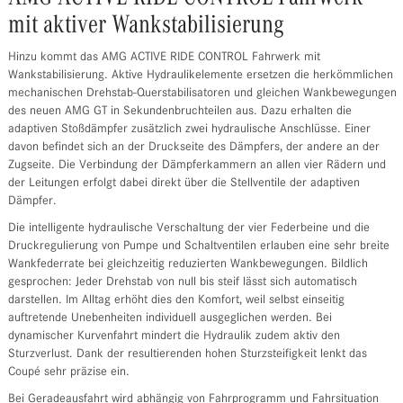
mit aktiver Wankstabilisierung
Hinzu kommt das AMG ACTIVE RIDE CONTROL Fahrwerk mit
Wankstabilisierung. Aktive Hydraulikelemente ersetzen die herkömmlichen
mechanischen Drehstab-Querstabilisatoren und gleichen Wankbewegungen
des neuen AMG GT in Sekundenbruchteilen aus. Dazu erhalten die
adaptiven Stoßdämpfer zusätzlich zwei hydraulische Anschlüsse. Einer
davon befindet sich an der Druckseite des Dämpfers, der andere an der
Zugseite. Die Verbindung der Dämpferkammern an allen vier Rädern und
der Leitungen erfolgt dabei direkt über die Stellventile der adaptiven
Dämpfer.
Die intelligente hydraulische Verschaltung der vier Federbeine und die
Druckregulierung von Pumpe und Schaltventilen erlauben eine sehr breite
Wankfederrate bei gleichzeitig reduzierten Wankbewegungen. Bildlich
gesprochen: Jeder Drehstab von null bis steif lässt sich automatisch
darstellen. Im Alltag erhöht dies den Komfort, weil selbst einseitig
auftretende Unebenheiten individuell ausgeglichen werden. Bei
dynamischer Kurvenfahrt mindert die Hydraulik zudem aktiv den
Sturzverlust. Dank der resultierenden hohen Sturzsteifigkeit lenkt das
Coupé sehr präzise ein.
Bei Geradeausfahrt wird abhängig von Fahrprogramm und Fahrsituation