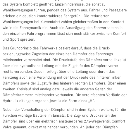
das System komplett geöffnet. Einzelhindernisse, die sonst zu
Wankbewegungen führen, pendelt das System aus. Fahrer und Passagiere
erleben ein deutlich komfortableres Fahrgefühl. Die reduzierten
Wankbewegungen bei Kurvenfahrt zahlen gleichermaßen in den Komfort
wie in die Fahrdynamik ein. Auch die Ausprägung des Fahrverhaltens in
den einzelnen Fahrprogrammen lässt sich noch stärker zwischen Komfort
und Sport spreizen.
Das Grundprinzip des Fahrwerks basiert darauf, dass die Druck-
beziehungsweise Zugseiten der einzelnen Dämpfer des Fahrzeugs
miteinander verschaltet sind. Die Druckstufe des Dämpfers vorne links ist
über eine hydraulische Leitung mit der Zugstufe des Dämpfers vorne
rechts verbunden. Zudem erfolgt über eine Leitung quer durch das
Fahrzeug auch eine Verbindung mit der Druckseite des hinteren linken
Dämpfers sowie der Zugstufe des hinteren rechten Dämpfers. Über einen
zweiten Kreislauf sind analog dazu jeweils die anderen Seiten der
Dämpferkammern miteinander verbunden. Die vereinfachten Verläufe der
Hydraulikleitungen ergeben jeweils die Form eines „H“.
Neben der Verschaltung der Dämpfer sind in dem System weitere, für die
Funktion wichtige Bauteile im Einsatz. Die Zug- und Druckseiten der
Dämpfer sind über ein elektrisch ansteuerbares 2/2-Wegeventil, Comfort
Valve genannt, direkt miteinander verbunden. An jeder der Dämpfer-