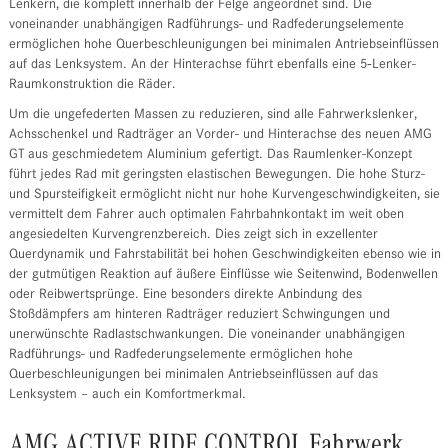
Lenkern, die komplett innerhalb der Felge angeordnet sind. Die
voneinander unabhängigen Radführungs- und Radfederungselemente
ermöglichen hohe Querbeschleunigungen bei minimalen Antriebseinflüssen
auf das Lenksystem. An der Hinterachse führt ebenfalls eine 5‑Lenker-
Raumkonstruktion die Räder.
Um die ungefederten Massen zu reduzieren, sind alle Fahrwerkslenker,
Achsschenkel und Radträger an Vorder- und Hinterachse des neuen AMG
GT aus geschmiedetem Aluminium gefertigt. Das Raumlenker-Konzept
führt jedes Rad mit geringsten elastischen Bewegungen. Die hohe Sturz-
und Spursteifigkeit ermöglicht nicht nur hohe Kurvengeschwindigkeiten, sie
vermittelt dem Fahrer auch optimalen Fahrbahnkontakt im weit oben
angesiedelten Kurvengrenzbereich. Dies zeigt sich in exzellenter
Querdynamik und Fahrstabilität bei hohen Geschwindigkeiten ebenso wie in
der gutmütigen Reaktion auf äußere Einflüsse wie Seitenwind, Bodenwellen
oder Reibwertsprünge. Eine besonders direkte Anbindung des
Stoßdämpfers am hinteren Radträger reduziert Schwingungen und
unerwünschte Radlastschwankungen. Die voneinander unabhängigen
Radführungs- und Radfederungselemente ermöglichen hohe
Querbeschleunigungen bei minimalen Antriebseinflüssen auf das
Lenksystem – auch ein Komfortmerkmal.
AMG ACTIVE RIDE CONTROL Fahrwerk