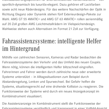
Individualisierungsspektrum für unterschiedlichste Kundenwünsche – von
sportlich-dynamisch bis luxuriös-elegant. Dazu gehören elf Lackfarben
sowie acht neue Räderdesigns. Für das weitere Nachschärfen der Optik in
Richtung Eleganz oder Dynamik stehen fünf Exterieurdesign-Pakete zur
Wahl. AMG GT 55 4MATIC+ und AMG GT 63 4MATIC+ rollen serienmäßig
auf 20 Zoll großen AMG Leichtmetallrädern im Vielspeichendesign.
Wahlweise stehen auch Alternativen im Format 21 Zoll zur Verfügung.
Fahrassistenzsysteme: intelligente Helfer
im Hintergrund
Mithilfe von zahlreichen Sensoren, Kameras und Radar beobachten die
Fahrassistenzsysteme den Verkehr und das Umfeld des neuen Coupés.
Wenn nötig, können die intelligenten Helfer blitzschnell eingreifen.
Fahrerinnen und Fahrer werden durch zahlreiche neue oder erweiterte
Systeme unterstützt – in Alltagssituationen zum Beispiel durch
Abstandsregelung, Lenken und Spurwechsel. Bei Gefahr helfen die
Systeme, situationsgerecht auf eine drohende Kollision zu reagieren. Die
Funktionsweise der Systeme wird durch ein neues Anzeigekonzept im
Kombiinstrument visualisiert.
Die Assistenzanzeige im Kombiinstrument stellt die Funktionsweise der
Fahrassistenzsysteme verständlich und transparent in einer Vollbild-Ansicht