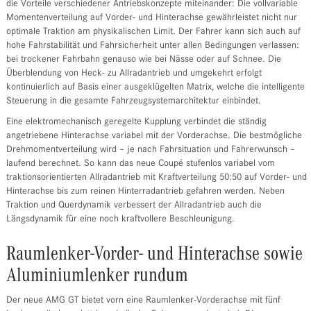
die Vorteile verschiedener Antriebskonzepte miteinander: Die vollvariable
Momentenverteilung auf Vorder- und Hinterachse gewährleistet nicht nur
optimale Traktion am physikalischen Limit. Der Fahrer kann sich auch auf
hohe Fahrstabilität und Fahrsicherheit unter allen Bedingungen verlassen:
bei trockener Fahrbahn genauso wie bei Nässe oder auf Schnee. Die
Überblendung von Heck- zu Allradantrieb und umgekehrt erfolgt
kontinuierlich auf Basis einer ausgeklügelten Matrix, welche die intelligente
Steuerung in die gesamte Fahrzeugsystemarchitektur einbindet.
Eine elektromechanisch geregelte Kupplung verbindet die ständig
angetriebene Hinterachse variabel mit der Vorderachse. Die bestmögliche
Drehmomentverteilung wird – je nach Fahrsituation und Fahrerwunsch –
laufend berechnet. So kann das neue Coupé stufenlos variabel vom
traktionsorientierten Allradantrieb mit Kraftverteilung 50:50 auf Vorder- und
Hinterachse bis zum reinen Hinterradantrieb gefahren werden. Neben
Traktion und Querdynamik verbessert der Allradantrieb auch die
Längsdynamik für eine noch kraftvollere Beschleunigung.
Raumlenker-Vorder- und Hinterachse sowie
Aluminiumlenker rundum
Der neue AMG GT bietet vorn eine Raumlenker-Vorderachse mit fünf