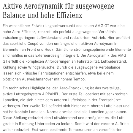
Aktive Aerodynamik für ausgewogene
Balance und hohe Effizienz
Ein wesentlicher Entwicklungsschwerpunkt des neuen AMG GT war eine
hohe Aero-Effizienz, konkret: ein perfekt ausgewogenes Verhältnis
zwischen geringem Luftwiderstand und reduziertem Auftrieb. Hier profitiert
das sportliche Coupé von den umfangreichen aktiven Aerodynamik-
Elementen an Front und Heck. Sämtliche strömungsoptimierende Elemente
sind nahtlos in das Exterieurdesign integriert. Die Aerodynamik des AMG
GT erfüllt die komplexen Anforderungen an Fahrstabilität, Luftwiderstand,
Kühlung sowie Windgeräusche. Durch die ausgewogene Aerobalance
lassen sich kritische Fahrsituationen entschärfen, etwa bei einem
plötzlichen Ausweichmanöver mit hohem Tempo.
Ein technisches Highlight bei der Aero-Entwicklung ist das zweiteilige,
aktive Luftregelsystem AIRPANEL. Der erste Teil operiert mit senkrechten
Lamellen, die sich hinter dem unteren Lufteinlass in der Frontschürze
verbergen. Der zweite Teil befindet sich hinter dem oberen Lufteinlass und
hat horizontale Lamellen. Normalerweise sind alle Lamellen geschlossen.
Diese Stellung reduziert den Luftwiderstand und ermöglicht es, die Luft
gezielt in Richtung Unterboden zu lenken. Somit wird der vordere Auftrieb
weiter reduziert. Erst wenn bestimmte Temperaturen an vordefinierten