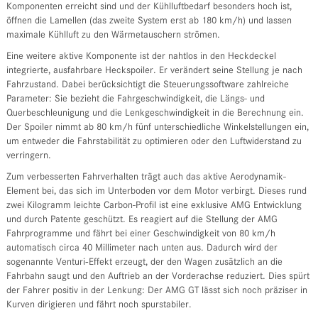
Komponenten erreicht sind und der Kühlluftbedarf besonders hoch ist,
öffnen die Lamellen (das zweite System erst ab 180 km/h) und lassen
maximale Kühlluft zu den Wärmetauschern strömen.
Eine weitere aktive Komponente ist der nahtlos in den Heckdeckel
integrierte, ausfahrbare Heckspoiler. Er verändert seine Stellung je nach
Fahrzustand. Dabei berücksichtigt die Steuerungssoftware zahlreiche
Parameter: Sie bezieht die Fahrgeschwindigkeit, die Längs- und
Querbeschleunigung und die Lenkgeschwindigkeit in die Berechnung ein.
Der Spoiler nimmt ab 80 km/h fünf unterschiedliche Winkelstellungen ein,
um entweder die Fahrstabilität zu optimieren oder den Luftwiderstand zu
verringern.
Zum verbesserten Fahrverhalten trägt auch das aktive Aerodynamik-
Element bei, das sich im Unterboden vor dem Motor verbirgt. Dieses rund
zwei Kilogramm leichte Carbon-Profil ist eine exklusive AMG Entwicklung
und durch Patente geschützt. Es reagiert auf die Stellung der AMG
Fahrprogramme und fährt bei einer Geschwindigkeit von 80 km/h
automatisch circa 40 Millimeter nach unten aus. Dadurch wird der
sogenannte Venturi‑Effekt erzeugt, der den Wagen zusätzlich an die
Fahrbahn saugt und den Auftrieb an der Vorderachse reduziert. Dies spürt
der Fahrer positiv in der Lenkung: Der AMG GT lässt sich noch präziser in
Kurven dirigieren und fährt noch spurstabiler.