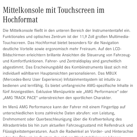
Mittelkonsole mit Touchscreen im
Hochformat
Die Mittelkonsole fließt in den unteren Bereich der Instrumententafel ein.
Funktionales und optisches Zentrum ist der 11,9 Zoll großen Multimedia-
Touchscreen. Das Hochformat bietet besonders für die Navigation
deutliche Vorteile sowie ergonomisch mehr Freiraum. Auf den LCD-
Bildschirmen erleichtern brillante Ansichten die Steuerung von Fahrzeug-
und Komfortfunktionen. Fahrer- und Zentraldisplay sind ganzheitlich
abgestimmt. Das Erscheinungsbild des Kombiinstruments lässt sich mit
individuell wählbaren Hauptansichten personalisieren. Das MBUX
(Mercedes-Benz User Experience) Infotainmentsystem ist intuitiv zu
bedienen und lernfähig. Es bietet umfangreiche AMG-spezifische Inhalte in
fünf Anzeigestilen. Exklusive Menüpunkte wie „AMG Performance“ oder
„AMG TRACK PACE“ unterstreichen den sportlichen Charakter.
Im Menü AMG Performance kann der Fahrer mit einem Fingertipp auf
unterschiedlichen Icons zahlreiche Daten abrufen: von Leistung,
Drehmoment oder Querbeschleunigung über die Kraftverteilung des
Allradantriebs bis hin zum aktuellen Fahrzeugzustand mit Reifendruck und
Flüssigkeitstemperaturen. Auch die Radwinkel an Vorder- und Hinterachse