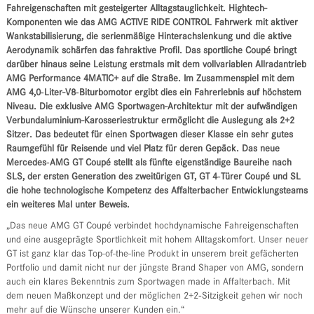
Fahreigenschaften mit gesteigerter Alltagstauglichkeit. Hightech-
Komponenten wie das AMG ACTIVE RIDE CONTROL Fahrwerk mit aktiver
Wankstabilisierung, die serienmäßige Hinterachslenkung und die aktive
Aerodynamik schärfen das fahraktive Profil. Das sportliche Coupé bringt
darüber hinaus seine Leistung erstmals mit dem vollvariablen Allradantrieb
AMG Performance 4MATIC+ auf die Straße. Im Zusammenspiel mit dem
AMG 4,0‑Liter-V8‑Biturbomotor ergibt dies ein Fahrerlebnis auf höchstem
Niveau. Die exklusive AMG Sportwagen-Architektur mit der aufwändigen
Verbundaluminium-Karosseriestruktur ermöglicht die Auslegung als 2+2
Sitzer. Das bedeutet für einen Sportwagen dieser Klasse ein sehr gutes
Raumgefühl für Reisende und viel Platz für deren Gepäck. Das neue
Mercedes‑AMG GT Coupé stellt als fünfte eigenständige Baureihe nach
SLS, der ersten Generation des zweitürigen GT, GT 4‑Türer Coupé und SL
die hohe technologische Kompetenz des Affalterbacher Entwicklungsteams
ein weiteres Mal unter Beweis.
„Das neue AMG GT Coupé verbindet hochdynamische Fahreigenschaften
und eine ausgeprägte Sportlichkeit mit hohem Alltagskomfort. Unser neuer
GT ist ganz klar das Top-of-the-line Produkt in unserem breit gefächerten
Portfolio und damit nicht nur der jüngste Brand Shaper von AMG, sondern
auch ein klares Bekenntnis zum Sportwagen made in Affalterbach. Mit
dem neuen Maßkonzept und der möglichen 2+2‑Sitzigkeit gehen wir noch
mehr auf die Wünsche unserer Kunden ein.“