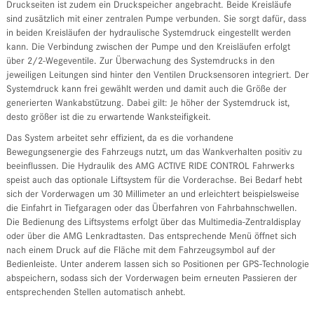
Druckseiten ist zudem ein Druckspeicher angebracht. Beide Kreisläufe
sind zusätzlich mit einer zentralen Pumpe verbunden. Sie sorgt dafür, dass
in beiden Kreisläufen der hydraulische Systemdruck eingestellt werden
kann. Die Verbindung zwischen der Pumpe und den Kreisläufen erfolgt
über 2/2-Wegeventile. Zur Überwachung des Systemdrucks in den
jeweiligen Leitungen sind hinter den Ventilen Drucksensoren integriert. Der
Systemdruck kann frei gewählt werden und damit auch die Größe der
generierten Wankabstützung. Dabei gilt: Je höher der Systemdruck ist,
desto größer ist die zu erwartende Wanksteifigkeit.
Das System arbeitet sehr effizient, da es die vorhandene
Bewegungsenergie des Fahrzeugs nutzt, um das Wankverhalten positiv zu
beeinflussen. Die Hydraulik des AMG ACTIVE RIDE CONTROL Fahrwerks
speist auch das optionale Liftsystem für die Vorderachse. Bei Bedarf hebt
sich der Vorderwagen um 30 Millimeter an und erleichtert beispielsweise
die Einfahrt in Tiefgaragen oder das Überfahren von Fahrbahnschwellen.
Die Bedienung des Liftsystems erfolgt über das Multimedia-Zentraldisplay
oder über die AMG Lenkradtasten. Das entsprechende Menü öffnet sich
nach einem Druck auf die Fläche mit dem Fahrzeugsymbol auf der
Bedienleiste. Unter anderem lassen sich so Positionen per GPS-Technologie
abspeichern, sodass sich der Vorderwagen beim erneuten Passieren der
entsprechenden Stellen automatisch anhebt.