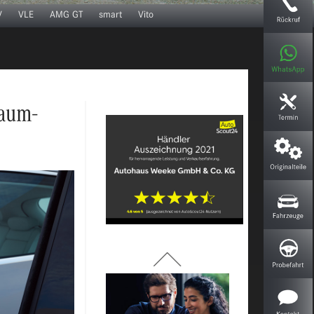
V
VLE
AMG GT
smart
Vito
Unsere Leasing-Optionen
raum-
Probefahrt vereinbaren