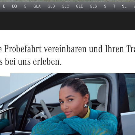
E
EQ
G
GLA
GLB
GLC
GLE
GLS
S
T
SL
ne Probefahrt vereinbaren und Ihren T
 bei uns erleben.