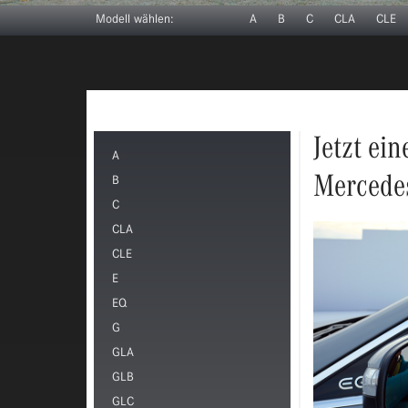
Modell wählen:
A
B
C
CLA
CLE
Jetzt ei
A
Mercedes
B
C
CLA
CLE
E
EQ
G
GLA
GLB
GLC