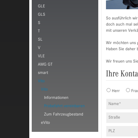
GLE
GLS
So ausführlich wi
S
doch auch mal selb
mit unseren Verkä
T
SL
Wir möchten uns g
V
Haben Sie daher b
VLE
Wir freuen uns Si
AMG GT
Ihre Kont
smart
Vito
Vito
Herr
Fra
Informationen
Probefahrt vereinbaren
Zum Fahrzeugbestand
eVito