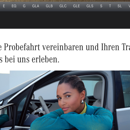
E
EQ
G
GLA
GLB
GLC
GLE
GLS
S
T
SL
ne Probefahrt vereinbaren und Ihren T
 bei uns erleben.