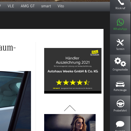
V
VLE
AMG GT
smart
Vito
Fahrzeug bewerten
raum-
Versicherungsmöglichkeiten