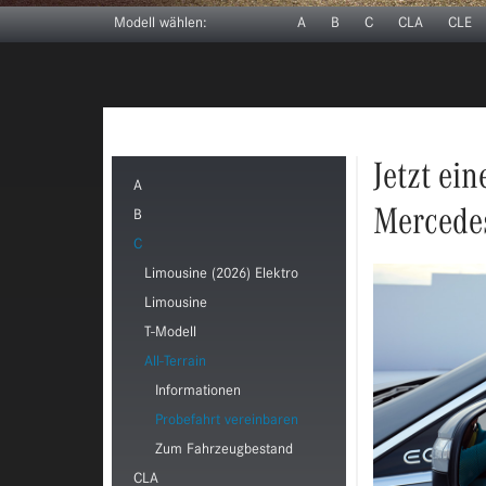
Modell wählen:
A
B
C
CLA
CLE
Jetzt ei
A
Mercedes
B
C
Limousine (2026) Elektro
Limousine
T-Modell
All-Terrain
Informationen
Probefahrt vereinbaren
Zum Fahrzeugbestand
CLA