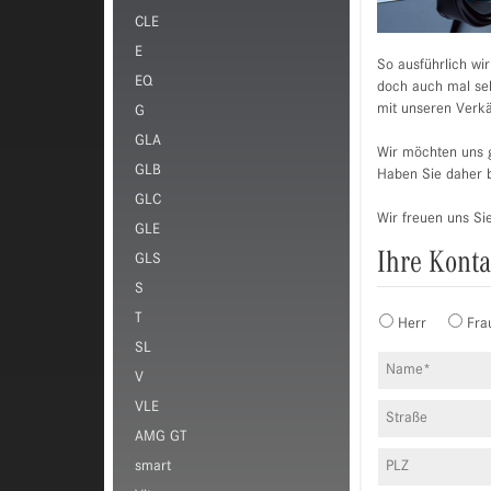
CLE
E
So ausführlich wi
EQ
doch auch mal selb
mit unseren Verkä
G
GLA
Wir möchten uns g
GLB
Haben Sie daher b
GLC
Wir freuen uns Si
GLE
Ihre Kont
GLS
S
T
Herr
Fra
SL
V
VLE
AMG GT
smart