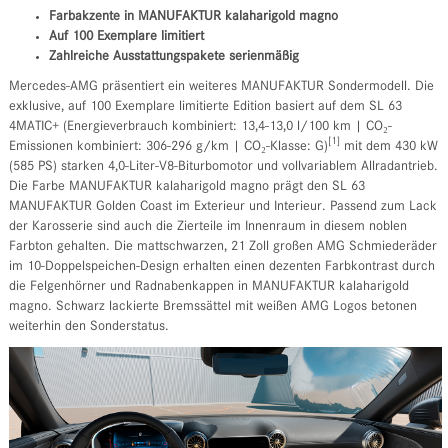
Farbakzente in MANUFAKTUR kalaharigold magno
Auf 100 Exemplare limitiert
Zahlreiche Ausstattungspakete serienmäßig
Mercedes-AMG präsentiert ein weiteres MANUFAKTUR Sondermodell. Die
exklusive, auf 100 Exemplare limitierte Edition basiert auf dem SL 63
4MATIC+ (Energieverbrauch kombiniert: 13,4-13,0 l/100 km | CO₂-
[1]
Emissionen kombiniert: 306-296 g/km | CO₂-Klasse: G)
mit dem 430 kW
(585 PS) starken 4,0-Liter-V8-Biturbomotor und vollvariablem Allradantrieb.
Die Farbe MANUFAKTUR kalaharigold magno prägt den SL 63
MANUFAKTUR Golden Coast im Exterieur und Interieur. Passend zum Lack
der Karosserie sind auch die Zierteile im Innenraum in diesem noblen
Farbton gehalten. Die mattschwarzen, 21 Zoll großen AMG Schmiederäder
im 10-Doppelspeichen-Design erhalten einen dezenten Farbkontrast durch
die Felgenhörner und Radnabenkappen in MANUFAKTUR kalaharigold
magno. Schwarz lackierte Bremssättel mit weißen AMG Logos betonen
weiterhin den Sonderstatus.